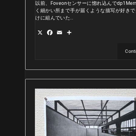
以前、Foveonセンサーに惚れ込んでdp1Merril
く細かい所まで手が届くような描写が好きで
けに組んでいた…
X
Facebook
Email
共
有
Cont