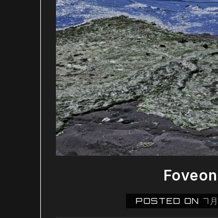
Fove
POSTED ON
7月