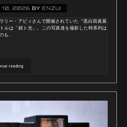
 10, 2026
BY
ENZUI
ラリー・アビィさんで開催されていた『黒白寫眞展
イトルは「錆ト光」。この写真達を撮影した時系列は
のも…
inue reading