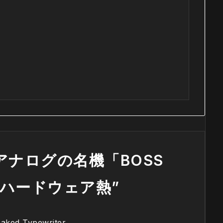
アナログの名機「BOSS
するハードウェア熱
”
aked Typewriter