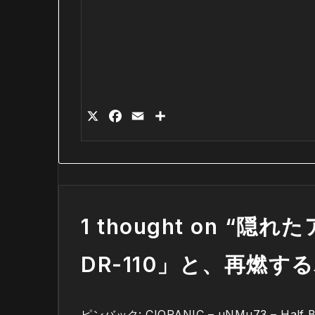
X
Facebook
Email
共
有
1 thought on “
隠れた
DR-110」と、再燃
ピンバック:
CIORΔNIC – µNMµ73 – Half B