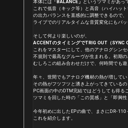
本体には
「BALANCE」
というツマミがあっ
これで低音（キック等）と高音（ハイハット
の出力バランスを直感的に調整できるので、
ライブでのリアルタイムな音質変化にもバッ
そして何より楽しいのが、
ACCENTのタイミングでTRIG OUT（SYN
これをマスターにして、他のアナログシンセ
不規則で最高なグルーヴが生まれる。初期の
むしろこの組み合わせだけで、何時間でも遊
年々、世間でもアナログ機材の熱が増してい
その熱がフツフツと湧き上がってきているの
PC画面の中のDTM完結ではどうしても得る
ツマミを回した時の「この質感」と「即興性
今年初めに出したEPの曲で、まさにDR-110
これを紹介します。