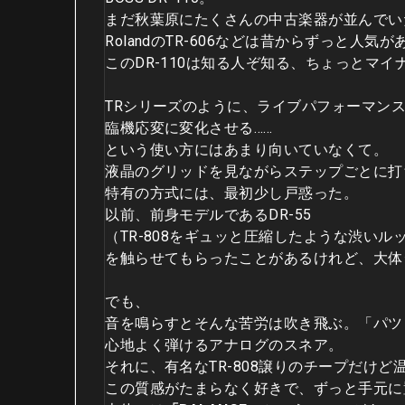
まだ秋葉原にたくさんの中古楽器が並んでい
RolandのTR-606などは昔からずっと人気
このDR-110は知る人ぞ知る、ちょっとマ
TRシリーズのように、ライブパフォーマン
臨機応変に変化させる……
という使い方にはあまり向いていなくて。
液晶のグリッドを見ながらステップごとに打
特有の方式には、最初少し戸惑った。
以前、前身モデルであるDR-55
（TR-808をギュッと圧縮したような渋い
を触らせてもらったことがあるけれど、大体
でも、
音を鳴らすとそんな苦労は吹き飛ぶ。「パツ
心地よく弾けるアナログのスネア。
それに、有名なTR-808譲りのチープだけ
この質感がたまらなく好きで、ずっと手元に